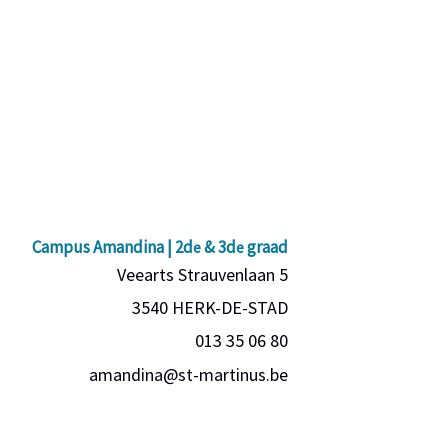
Campus Amandina | 2d
& 3d
graad
e
e
Veearts Strauvenlaan 5
3540 HERK-DE-STAD
013 35 06 80
amandina@st-martinus.be