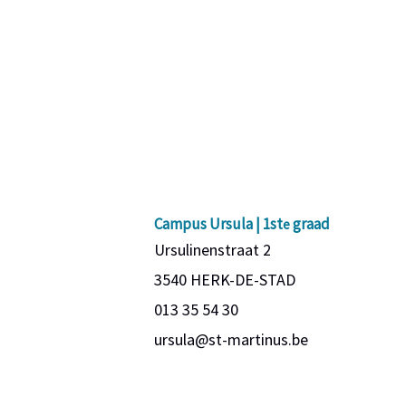
Campus Ursula | 1st
graad
e
Ursulinenstraat 2
3540 HERK-DE-STAD
013 35 54 30
ursula@st-martinus.be