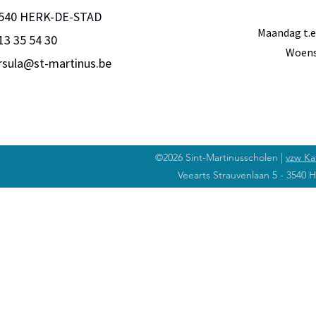
540 HERK-DE-STAD
Maandag t.e.
13 35 54 30
Woensd
rsula@st-martinus.be
©2026 Sint-Martinusscholen |
vzw Ka
Veearts Strauvenlaan 5 - 3540