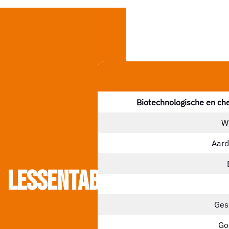
Biotechnologische en c
W
Aard
Lessentabel
Ges
Go