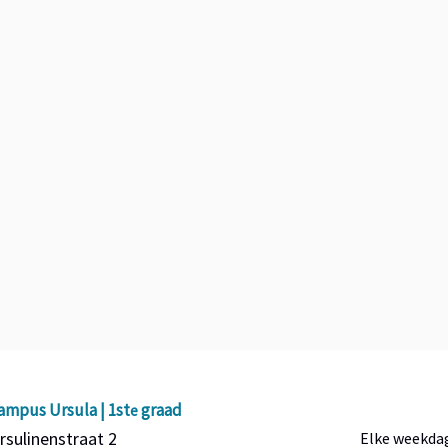
Meer info over een andere studiericht
ampus Ursula | 1st
graad
e
rsulinenstraat 2
Elke weekdag